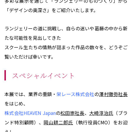
多彩な展示を通じて「ランジェリーのものづくり」から
「デザインの奥深さ」をご紹介いたします。
ランジェリーの道に挑戦し、自らの迷いや葛藤の中から新
たな可能性を見出してきた
スクール生たちの情熱が詰まった作品の数々を、どうぞご
覧いただけば幸いです。
スペシャルイベント
本展では、業界の重鎮・
栄レース株式会社
の
澤村徹弥社長
をはじめ、
株式会社HEAVEN Japan
の
松田崇社長
、
大崎淳治氏
（ブラ
ンド特別顧問）、
岡山耕二郎氏
（執行役員CMO）をお迎
えし、