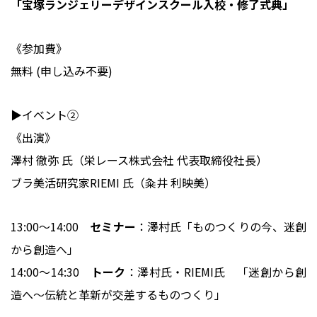
「宝塚ランジェリーデザインスクール入校・修了式典」
《参加費》
無料 (申し込み不要)
▶イベント②
《出演》
澤村 徹弥 氏（栄レース株式会社 代表取締役社長）
ブラ美活研究家RIEMI 氏（粂井 利映美）
13:00～14:00
セミナー
：澤村氏「ものつくりの今、迷創
から創造へ」
14:00～14:30
トーク
：澤村氏・RIEMI氏 「迷創から創
造へ〜伝統と革新が交差するものつくり」